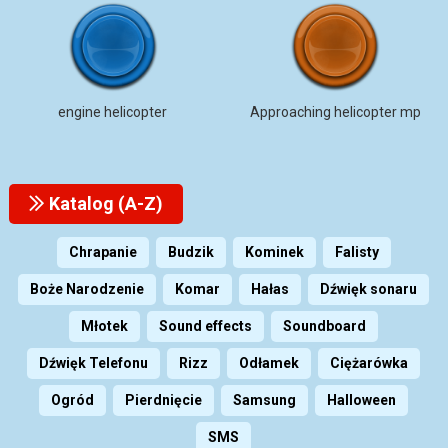
engine helicopter
Approaching helicopter mp
Katalog (A-Z)
Chrapanie
Budzik
Kominek
Falisty
Boże Narodzenie
Komar
Hałas
Dźwięk sonaru
Młotek
Sound effects
Soundboard
Dźwięk Telefonu
Rizz
Odłamek
Ciężarówka
Ogród
Pierdnięcie
Samsung
Halloween
SMS