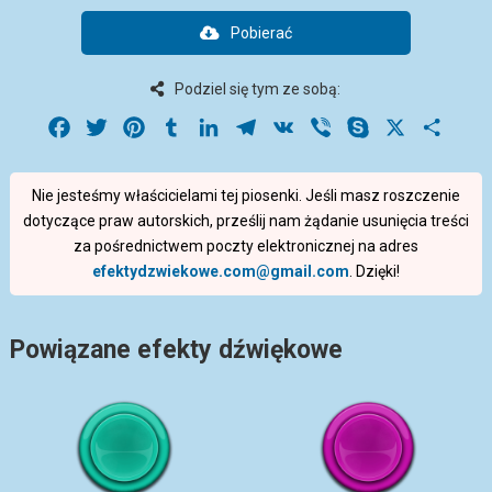
Pobierać
Podziel się tym ze sobą:
Facebook
Twitter
Pinterest
Tumblr
LinkedIn
Telegram
VK
Viber
Skype
X
Share
Nie jesteśmy właścicielami tej piosenki. Jeśli masz roszczenie
dotyczące praw autorskich, prześlij nam żądanie usunięcia treści
za pośrednictwem poczty elektronicznej na adres
efektydzwiekowe.com@gmail.com
. Dzięki!
Powiązane efekty dźwiękowe