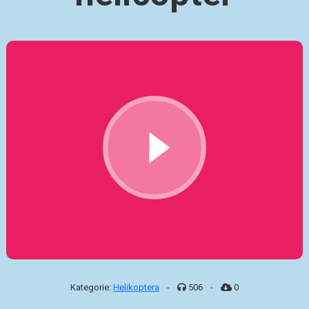
Kategorie:
Helikoptera
-
506
-
0