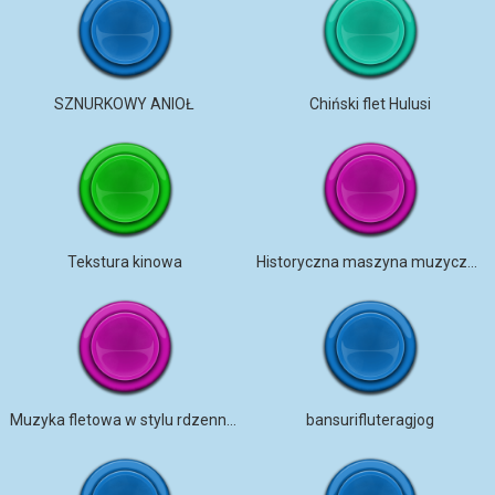
SZNURKOWY ANIOŁ
Chiński flet Hulusi
Tekstura kinowa
Historyczna maszyna muzyczna na flet
Muzyka fletowa w stylu rdzennych Amerykanów
bansurifluteragjog