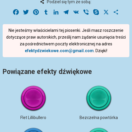
Podziel się tym ze sobą:
Facebook
Twitter
Pinterest
Tumblr
LinkedIn
Telegram
VK
Viber
Skype
X
Share
Nie jesteśmy właścicielami tej piosenki. Jeśli masz roszczenie
dotyczące praw autorskich, prześlij nam żądanie usunięcia treści
za pośrednictwem poczty elektronicznej na adres
efektydzwiekowe.com@gmail.com
. Dzięki!
Powiązane efekty dźwiękowe
Flet Lillibullero
Bezczelna powtórka