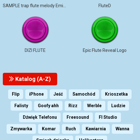
SAMPLE trap flute melody Emin bpm
FluteD
DIZI FLUTE
Epic Flute Reveal Logo
Katalog (A-Z)
Flip
iPhone
Jeść
Samochód
Krioszetka
Falisty
Goofy ahh
Rizz
Werble
Ludzie
Dźwięk Telefonu
Freesound
Fl Studio
Zmywarka
Komar
Ruch
Kawiarnia
Wanna