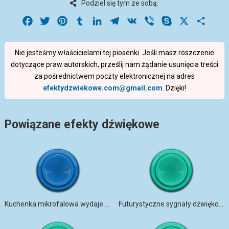
Podziel się tym ze sobą:
Facebook
Twitter
Pinterest
Tumblr
LinkedIn
Telegram
VK
Viber
Skype
X
Share
Nie jesteśmy właścicielami tej piosenki. Jeśli masz roszczenie
dotyczące praw autorskich, prześlij nam żądanie usunięcia treści
za pośrednictwem poczty elektronicznej na adres
efektydzwiekowe.com@gmail.com
. Dzięki!
Powiązane efekty dźwiękowe
Kuchenka mikrofalowa wydaje sygnał dźwiękowy
Futurystyczne sygnały dźwiękowe interfejsu użytkownika