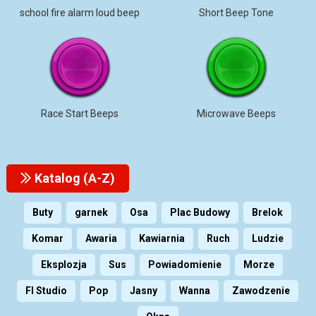
school fire alarm loud beep
Short Beep Tone
Race Start Beeps
Microwave Beeps
Katalog (A-Z)
Buty
garnek
Osa
Plac Budowy
Brelok
Komar
Awaria
Kawiarnia
Ruch
Ludzie
Eksplozja
Sus
Powiadomienie
Morze
Fl Studio
Pop
Jasny
Wanna
Zawodzenie