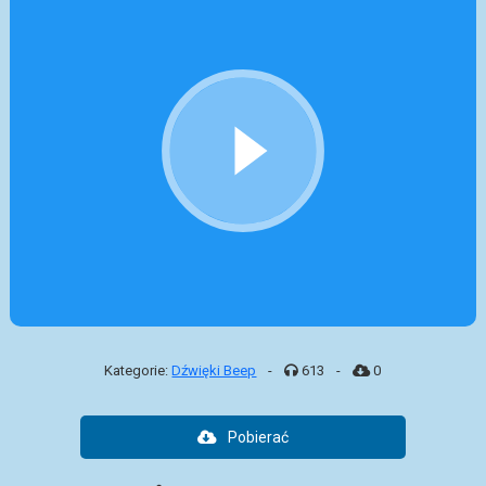
Kategorie:
Dźwięki Beep
-
613
-
0
Pobierać