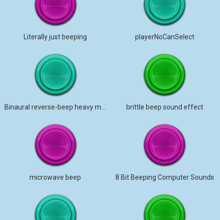
Literally just beeping
playerNoCanSelect
Binaural reverse-beep heavy machinery
brittle beep sound effect
microwave beep
8 Bit Beeping Computer Sounds