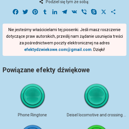
Podziel się tym ze sobą:
Facebook
Twitter
Pinterest
Tumblr
LinkedIn
Telegram
VK
Viber
Skype
X
Share
Nie jesteśmy właścicielami tej piosenki. Jeśli masz roszczenie
dotyczące praw autorskich, prześlij nam żądanie usunięcia treści
za pośrednictwem poczty elektronicznej na adres
efektydzwiekowe.com@gmail.com
. Dzięki!
Powiązane efekty dźwiękowe
Phone Ringtone
Deisel locomotive and crossing bell