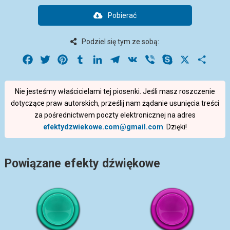
Pobierać
Podziel się tym ze sobą:
Facebook
Twitter
Pinterest
Tumblr
LinkedIn
Telegram
VK
Viber
Skype
X
Share
Nie jesteśmy właścicielami tej piosenki. Jeśli masz roszczenie
dotyczące praw autorskich, prześlij nam żądanie usunięcia treści
za pośrednictwem poczty elektronicznej na adres
efektydzwiekowe.com@gmail.com
. Dzięki!
Powiązane efekty dźwiękowe