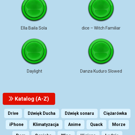
Ella Baila Sola
dice – Witch Familiar
Daylight
Danza Kuduro Slowed
Katalog (A-Z)
Drive
Dźwięk Ducha
Dźwięk sonaru
Ciężarówka
iPhone
Klimatyzacja
Anime
Quack
Morze