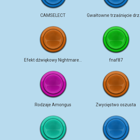
CAMSELECT
Gwałtow
Efekt dźwiękowy Nightmare Jumpscare w Fnaf 4
fnaf87
Rodzaje Amongus
Zwycięstwo oszusta