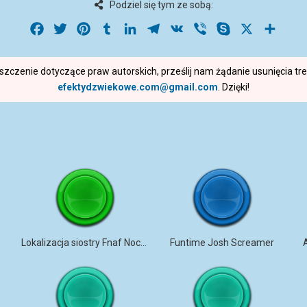
Podziel się tym ze sobą:
Facebook
Twitter
Pinterest
Tumblr
LinkedIn
Telegram
VK
Viber
Skype
X
Share
roszczenie dotyczące praw autorskich, prześlij nam żądanie usunięcia t
efektydzwiekowe.com@gmail.com
. Dzięki!
Lokalizacja siostry Fnaf Nocny start
Funtime Josh Screamer