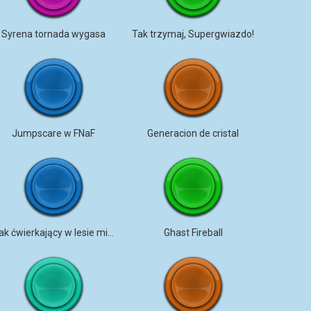
Syrena tornada wygasa
Tak trzymaj, Supergwiazdo!
Jumpscare w FNaF
Generacion de cristal
Ptak ćwierkający w lesie między drzewami
Ghast Fireball