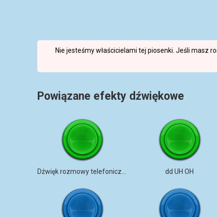
Nie jesteśmy właścicielami tej piosenki. Jeśli masz 
Powiązane efekty dźwiękowe
Dźwięk rozmowy telefonicznej w FNaF 3
dd UH OH