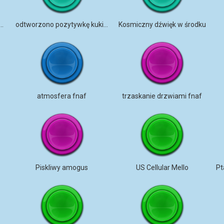
ne trzaśnięcie drzwiami
odtworzono pozytywkę kukiełkową
Kosmiczny dźwięk w środku
atmosfera fnaf
trzaskanie drzwiami fnaf
Piskliwy amogus
US Cellular Mello