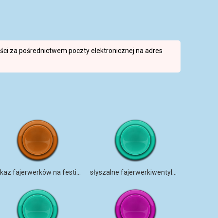
reści za pośrednictwem poczty elektronicznej na adres
pokaz fajerwerków na festiwalu kwitnących jabłoni
słyszalne fajerwerkiwentylacja