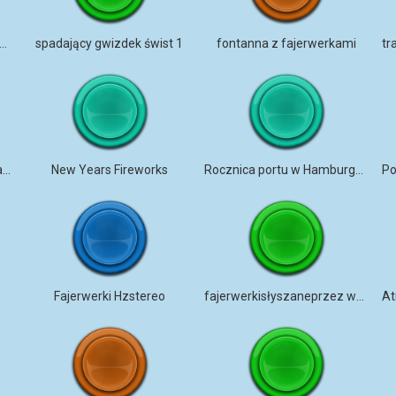
jorskie fajerwerki eksplodują
spadający gwizdek świst 1
fontanna z fajerwerkami
dalekie fajerwerki NYEotwarte poleKomarnoCsG
New Years Fireworks
Rocznica portu w Hamburgu mieszana
Fajerwerki Hzstereo
fajerwerkisłyszaneprzez wentylację