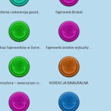
trafienia i sekwencja gwizdów
fajerwerki Brokat
Pokaz fajerwerków w Sorrento
fajerwerki średnie wybuchy Montreal, Kanada
Atmosfera – świerszcze i odległe fajerwerki podmiejskie oraz uroczystości
KOREKCJA BINAURALNA