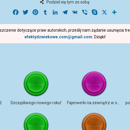
Podziel się tym ze sobą:
Facebook
Twitter
Pinterest
Tumblr
LinkedIn
Telegram
VK
Viber
Skype
X
Share
roszczenie dotyczące praw autorskich, prześlij nam żądanie usunięcia t
efektydzwiekowe.com@gmail.com
. Dzięki!
2
Szczęśliwego nowego roku!
Fajerwerki na zewnątrz w otoczeniu