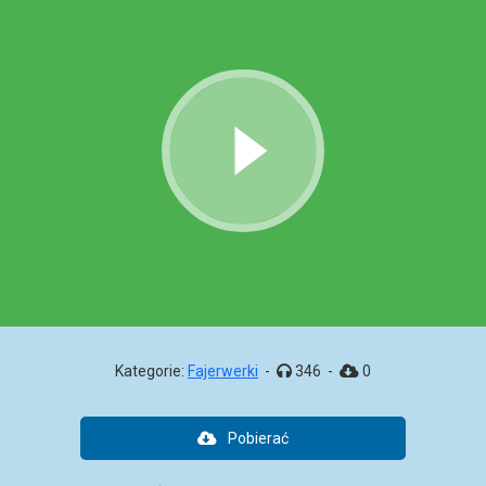
Kategorie:
Fajerwerki
-
346
-
0
Pobierać