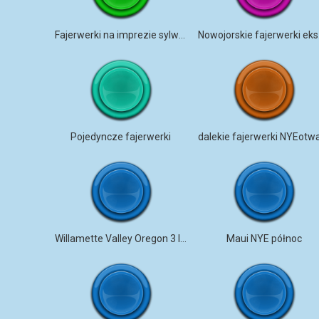
Fajerwerki na imprezie sylwestrowej
Nowo
Pojedyncze fajerwerki
Willamette Valley Oregon 3 lipca,
Maui NYE północ