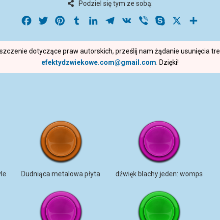
Podziel się tym ze sobą:
Facebook
Twitter
Pinterest
Tumblr
LinkedIn
Telegram
VK
Viber
Skype
X
Share
roszczenie dotyczące praw autorskich, prześlij nam żądanie usunięcia t
efektydzwiekowe.com@gmail.com
. Dzięki!
yle
Dudniąca metalowa płyta
dźwięk blachy jeden: womps