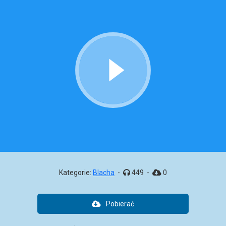
Kategorie:
Blacha
-
449
-
0
Pobierać