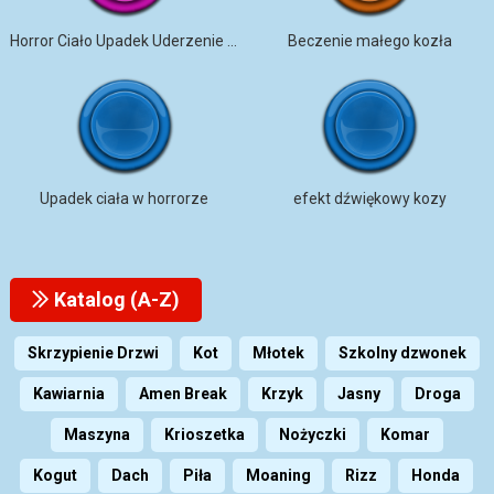
Horror Ciało Upadek Uderzenie Brud
Beczenie małego kozła
Upadek ciała w horrorze
efekt dźwiękowy kozy
Katalog (A-Z)
Skrzypienie Drzwi
Kot
Młotek
Szkolny dzwonek
Kawiarnia
Amen Break
Krzyk
Jasny
Droga
Maszyna
Krioszetka
Nożyczki
Komar
Kogut
Dach
Piła
Moaning
Rizz
Honda