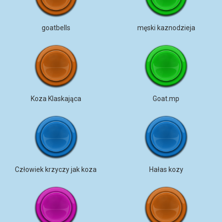
goatbells
męski kaznodzieja
Koza Klaskająca
Goat.mp
Człowiek krzyczy jak koza
Hałas kozy