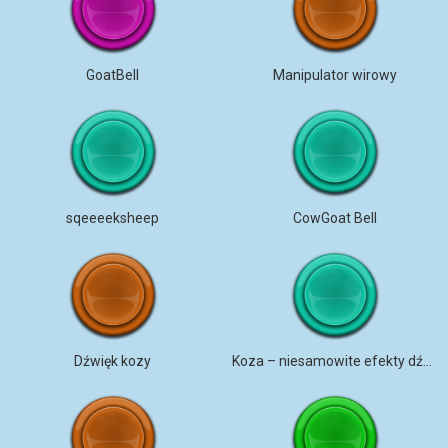
GoatBell
Manipulator wirowy
sqeeeeksheep
CowGoat Bell
Dźwięk kozy
Koza – niesamowite efekty dźwiękowe