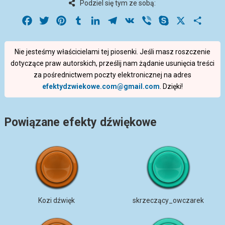
Podziel się tym ze sobą:
Facebook
Twitter
Pinterest
Tumblr
LinkedIn
Telegram
VK
Viber
Skype
X
Share
Nie jesteśmy właścicielami tej piosenki. Jeśli masz roszczenie
dotyczące praw autorskich, prześlij nam żądanie usunięcia treści
za pośrednictwem poczty elektronicznej na adres
efektydzwiekowe.com@gmail.com
. Dzięki!
Powiązane efekty dźwiękowe
Kozi dźwięk
skrzeczący_owczarek