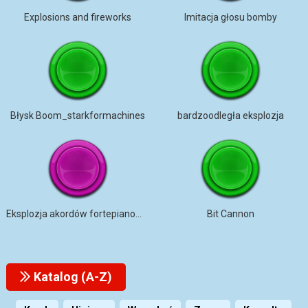
Explosions and fireworks
Imitacja głosu bomby
Błysk Boom_starkformachines
bardzoodległa eksplozja
Eksplozja akordów fortepianowych
Bit Cannon
Katalog (A-Z)