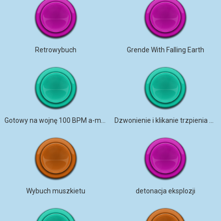
Retrowybuch
Grende With Falling Earth
Gotowy na wojnę 100 BPM a-moll
Dzwonienie i klikanie trzpienia wskaźnika ciśnienia w oponach
Wybuch muszkietu
detonacja eksplozji