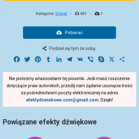
Kategorie:
Granat
-
491
-
1
Pobierać
Podziel się tym ze sobą:
Facebook
Twitter
Pinterest
Tumblr
LinkedIn
Telegram
VK
Viber
Skype
X
Share
Nie jesteśmy właścicielami tej piosenki. Jeśli masz roszczenie
dotyczące praw autorskich, prześlij nam żądanie usunięcia treści
za pośrednictwem poczty elektronicznej na adres
efektydzwiekowe.com@gmail.com
. Dzięki!
Powiązane efekty dźwiękowe