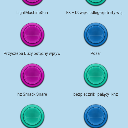
LightMachineGun
FX – Dźwięki odległej strefy wojny pod ekstremalnym bombardowaniem
Przyczepa Duży potężny wpływ
Pożar
hz Smack Snare
bezpiecznik_palący_khz