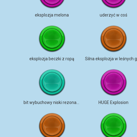
eksplozja melona
uderzyć w coś
eksplozja beczki z ropą
bit wybuchowy niski rezonans
HUGE Explosion