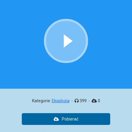
Kategorie:
Eksplozja
-
399
-
0
Pobierać