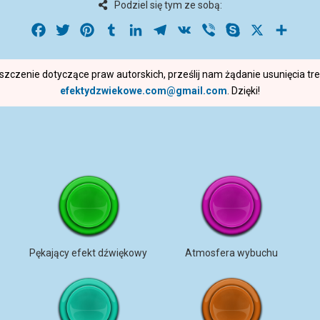
Podziel się tym ze sobą:
Facebook
Twitter
Pinterest
Tumblr
LinkedIn
Telegram
VK
Viber
Skype
X
Share
roszczenie dotyczące praw autorskich, prześlij nam żądanie usunięcia t
efektydzwiekowe.com@gmail.com
. Dzięki!
Pękający efekt dźwiękowy
Atmosfera wybuchu