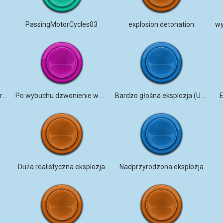
PassingMotorCycles03
explosion detonation
Silna eksplozja w leśnych gruzach, spadające drzewo
Po wybuchu dzwonienie w uszach
Bardzo głośna eksplozja (UWAGA! Głośny dźwięk!)
E
Duża realistyczna eksplozja
Nadprzyrodzona eksplozja