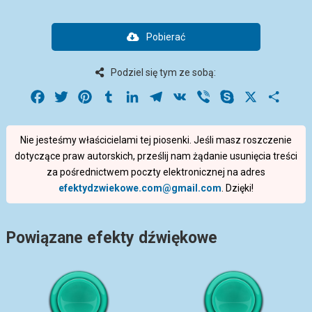
Pobierać
Podziel się tym ze sobą:
Facebook
Twitter
Pinterest
Tumblr
LinkedIn
Telegram
VK
Viber
Skype
X
Share
Nie jesteśmy właścicielami tej piosenki. Jeśli masz roszczenie
dotyczące praw autorskich, prześlij nam żądanie usunięcia treści
za pośrednictwem poczty elektronicznej na adres
efektydzwiekowe.com@gmail.com
. Dzięki!
Powiązane efekty dźwiękowe