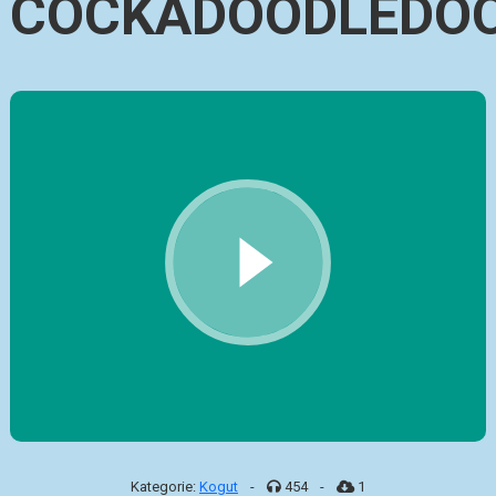
COCKADOODLEDO
Kategorie:
Kogut
-
454
-
1