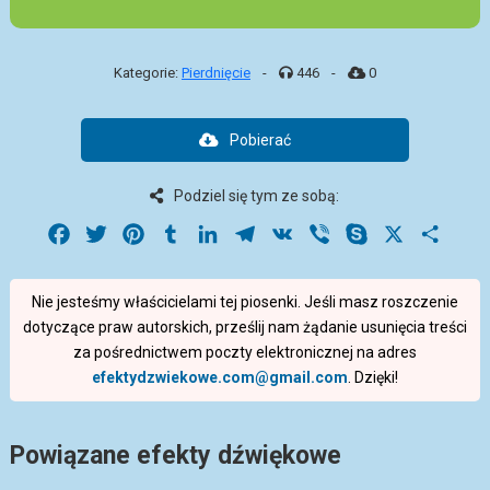
Kategorie:
Pierdnięcie
-
446
-
0
Pobierać
Podziel się tym ze sobą:
Facebook
Twitter
Pinterest
Tumblr
LinkedIn
Telegram
VK
Viber
Skype
X
Share
Nie jesteśmy właścicielami tej piosenki. Jeśli masz roszczenie
dotyczące praw autorskich, prześlij nam żądanie usunięcia treści
za pośrednictwem poczty elektronicznej na adres
efektydzwiekowe.com@gmail.com
. Dzięki!
Powiązane efekty dźwiękowe