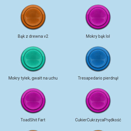
Bąk z drewna v2
Mokry bąk lol
Mokry tyłek, gwałt na uchu
Tresapedario pierdnął
ToadShit Fart
CukierCukrzycaPrędkość