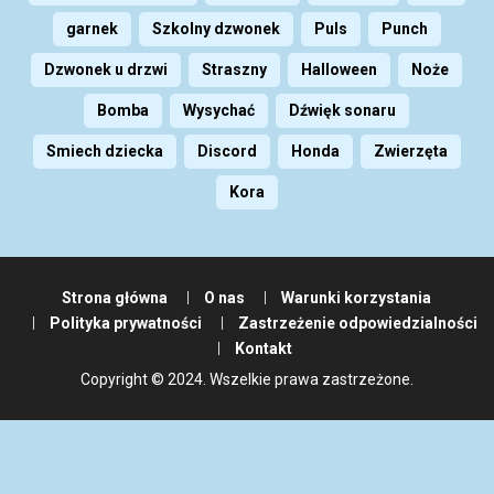
garnek
Szkolny dzwonek
Puls
Punch
Dzwonek u drzwi
Straszny
Halloween
Noże
Bomba
Wysychać
Dźwięk sonaru
Smiech dziecka
Discord
Honda
Zwierzęta
Kora
Strona główna
O nas
Warunki korzystania
Polityka prywatności
Zastrzeżenie odpowiedzialności
Kontakt
Copyright © 2024. Wszelkie prawa zastrzeżone.