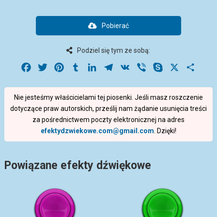
Pobierać
Podziel się tym ze sobą:
Facebook
Twitter
Pinterest
Tumblr
LinkedIn
Telegram
VK
Viber
Skype
X
Share
Nie jesteśmy właścicielami tej piosenki. Jeśli masz roszczenie
dotyczące praw autorskich, prześlij nam żądanie usunięcia treści
za pośrednictwem poczty elektronicznej na adres
efektydzwiekowe.com@gmail.com
. Dzięki!
Powiązane efekty dźwiękowe