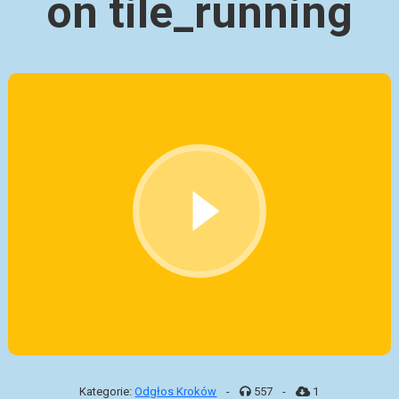
on tile_running
Kategorie:
Odgłos Kroków
-
557
-
1