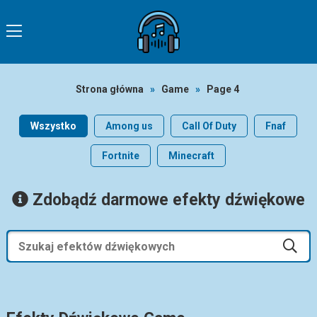
Strona główna
»
Game
»
Page 4
Wszystko
Among us
Call Of Duty
Fnaf
Fortnite
Minecraft
Zdobądź darmowe efekty dźwiękowe