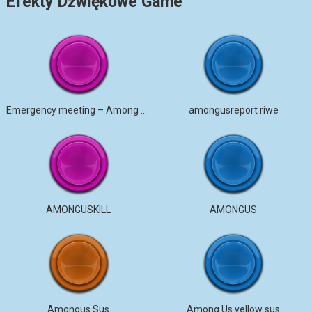
Efekty Dźwiękowe Game
Emergency meeting – Among Us
amongusreport riwe
AMONGUSKILL
AMONGUS
Amongus Sus
Among Us yellow sus