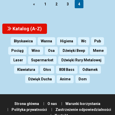
«
1
2
3
4
Katalog (A-Z)
Błyskawica
Wanna
Higiena
Wc
Pub
Pociąg
Wino
Osa
Dźwięki Beep
Meme
Laser
Supermarket
Dźwięki Rury Metalowej
Klawiatura
Głos
808 Bass
Odłamek
Dźwięk Ducha
Anime
Dom
Strona główna
O nas
Warunki korzystania
Polityka prywatności
Zastrzeżenie odpowiedzialności