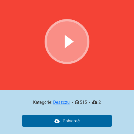
Kategorie:
Deszczu
-
515
-
2
Pobierać