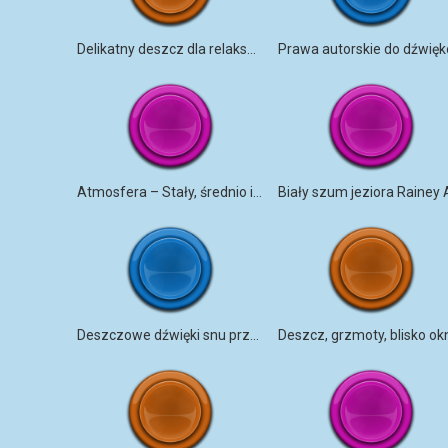
Delikatny deszcz dla relaksu i snu
Atmosfera – Stały, średnio intensywny opad deszczu na metalowy dach
Deszczowe dźwięki snu przy oknie
Deszcz, grzmoty, blisko ok