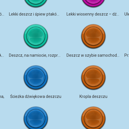
Prawa autorskie do dźwięków deszczu
Lekki deszcz i śpiew ptaków pod parasolem
Lekki wiosenny deszcz – dźwięki natury
Biały szum jeziora Rainey ASMR
Deszcz, na namiocie, rozpryski, tkanina, światło,
Deszcz w szybie samochodu, silnik
na,
Ścieżka dźwiękowa deszczu
Kropla deszczu