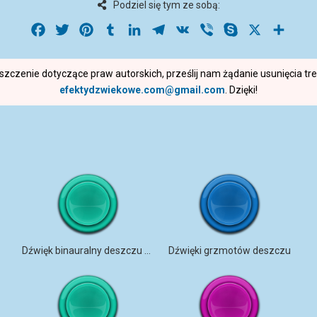
Podziel się tym ze sobą:
Facebook
Twitter
Pinterest
Tumblr
LinkedIn
Telegram
VK
Viber
Skype
X
Share
roszczenie dotyczące praw autorskich, prześlij nam żądanie usunięcia t
efektydzwiekowe.com@gmail.com
. Dzięki!
Dźwięk binauralny deszczu na parasolu
Dźwięki grzmotów deszczu