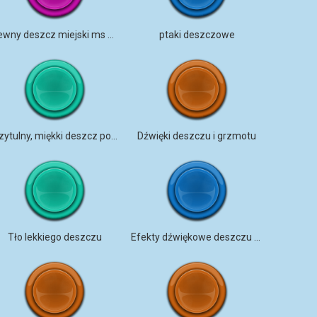
Ulewny deszcz miejski ms mel
ptaki deszczowe
Przytulny, miękki deszcz pod parasolem
Dźwięki deszczu i grzmotu
Tło lekkiego deszczu
Efekty dźwiękowe deszczu i grzmotu