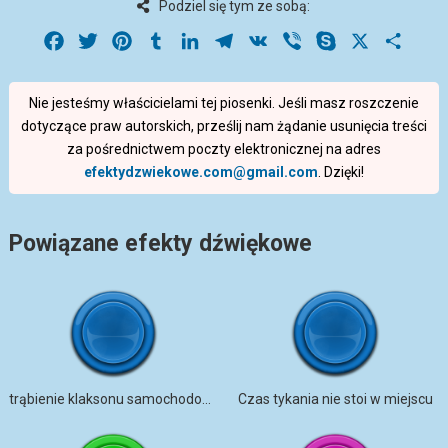
Podziel się tym ze sobą:
Facebook
Twitter
Pinterest
Tumblr
LinkedIn
Telegram
VK
Viber
Skype
X
Share
Nie jesteśmy właścicielami tej piosenki. Jeśli masz roszczenie
dotyczące praw autorskich, prześlij nam żądanie usunięcia treści
za pośrednictwem poczty elektronicznej na adres
efektydzwiekowe.com@gmail.com
. Dzięki!
Powiązane efekty dźwiękowe
trąbienie klaksonu samochodowego
Czas tykania nie stoi w miejscu