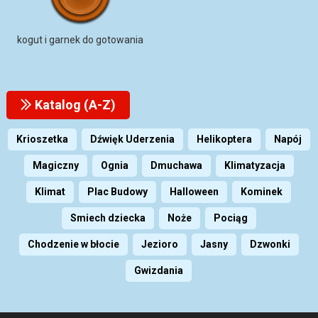
kogut i garnek do gotowania
Katalog (A-Z)
Krioszetka
Dźwięk Uderzenia
Helikoptera
Napój
Magiczny
Ognia
Dmuchawa
Klimatyzacja
Klimat
Plac Budowy
Halloween
Kominek
Smiech dziecka
Noże
Pociąg
Chodzenie w błocie
Jezioro
Jasny
Dzwonki
Gwizdania