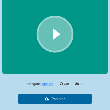
Kategorie:
Discord
-
738
-
32
Pobierać