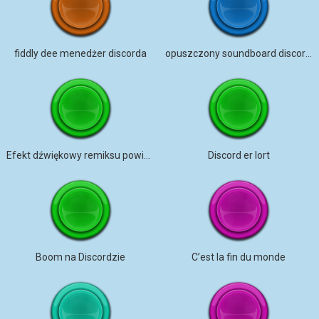
fiddly dee menedżer discorda
opuszczony soundboard discorda
Efekt dźwiękowy remiksu powiadomienia Discord
Discord er lort
Boom na Discordzie
C’est la fin du monde