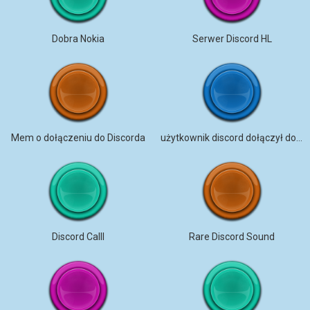
Dobra Nokia
Serwer Discord HL
Mem o dołączeniu do Discorda
użytkownik discord dołączył do efektu dźwiękowego
Discord Calll
Rare Discord Sound