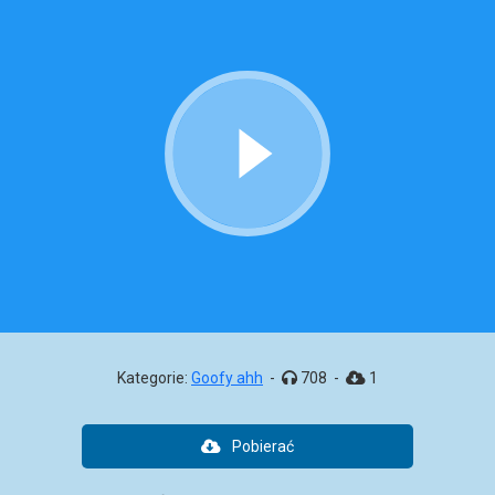
Kategorie:
Goofy ahh
-
708
-
1
Pobierać