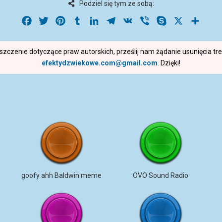
Podziel się tym ze sobą:
Facebook
Twitter
Pinterest
Tumblr
LinkedIn
Telegram
VK
Viber
Skype
X
Share
roszczenie dotyczące praw autorskich, prześlij nam żądanie usunięcia t
efektydzwiekowe.com@gmail.com
. Dzięki!
goofy ahh Baldwin meme
OVO Sound Radio