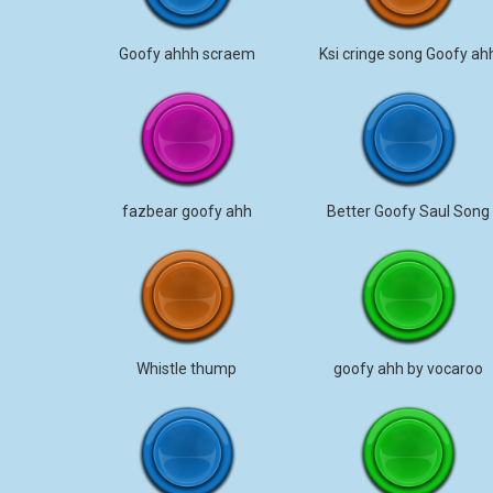
Goofy ahhh scraem
Ksi cringe song Goofy ah
fazbear goofy ahh
Better Goofy Saul Song
Whistle thump
goofy ahh by vocaroo