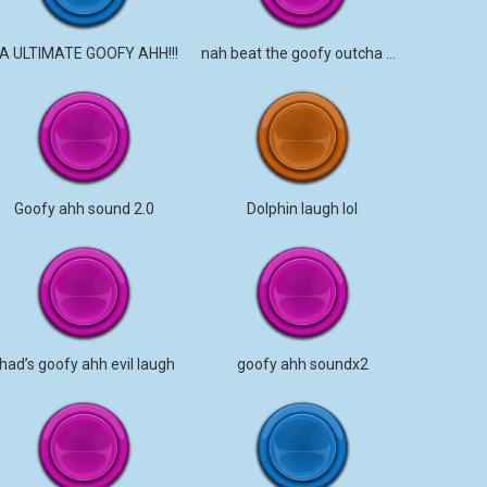
A ULTIMATE GOOFY AHH!!!
nah beat the goofy outcha ahh
Goofy ahh sound 2.0
Dolphin laugh lol
had’s goofy ahh evil laugh
goofy ahh soundx2