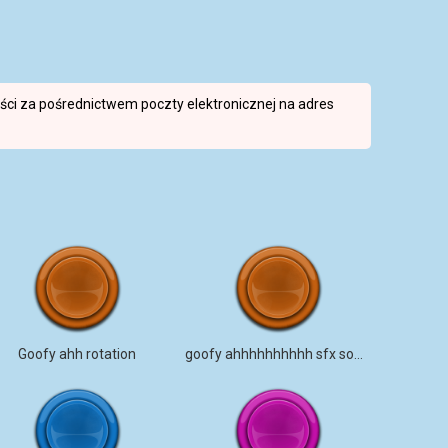
reści za pośrednictwem poczty elektronicznej na adres
Goofy ahh rotation
goofy ahhhhhhhhhh sfx sound