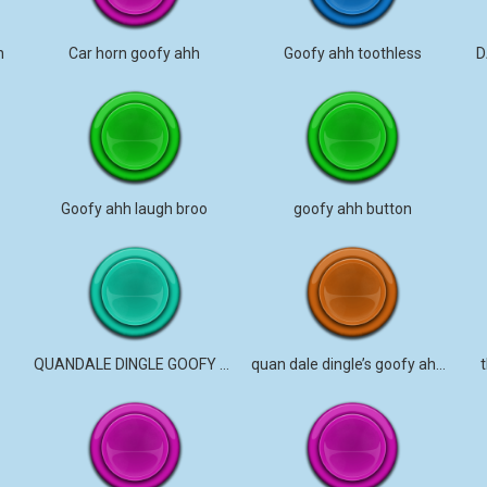
h
Car horn goofy ahh
Goofy ahh toothless
D
Goofy ahh laugh broo
goofy ahh button
QUANDALE DINGLE GOOFY AHHHHH
quan dale dingle’s goofy ahh uncle
t