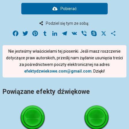
Pobierać
Podziel się tym ze sobą:
Facebook
Twitter
Pinterest
Tumblr
LinkedIn
Telegram
VK
Viber
Skype
X
Share
Nie jesteśmy właścicielami tej piosenki. Jeśli masz roszczenie
dotyczące praw autorskich, prześlij nam żądanie usunięcia treści
za pośrednictwem poczty elektronicznej na adres
efektydzwiekowe.com@gmail.com
. Dzięki!
Powiązane efekty dźwiękowe