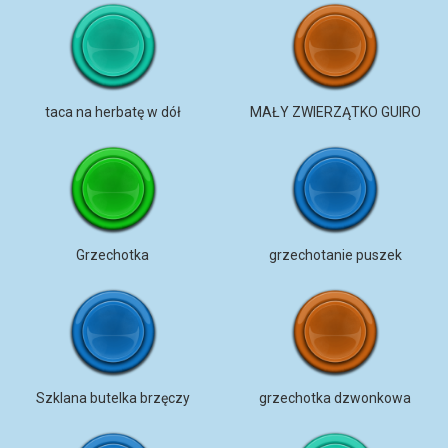
taca na herbatę w dół
MAŁY ZWIERZĄTKO GUIRO
Grzechotka
grzechotanie puszek
Szklana butelka brzęczy
grzechotka dzwonkowa