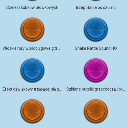
Szelest kubków ołówkowych
trzepotanie od szumu
Włoskie rury wodociągowe grzechoczą
Snake Rattle Sound HQ
Efekt dźwiękowy trzęsącej się grzechotki
Szklane butelki grzechoczą i brzęczą