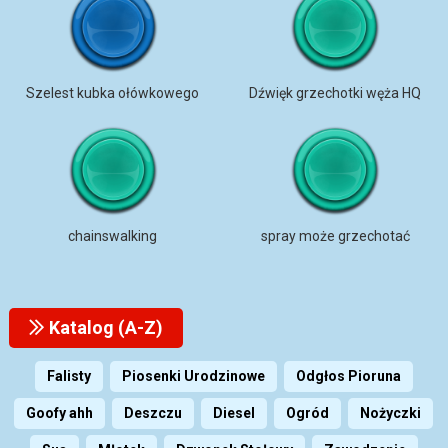
Szelest kubka ołówkowego
Dźwięk grzechotki węża HQ
chainswalking
spray może grzechotać
Katalog (A-Z)
Falisty
Piosenki Urodzinowe
Odgłos Pioruna
Goofy ahh
Deszczu
Diesel
Ogród
Nożyczki