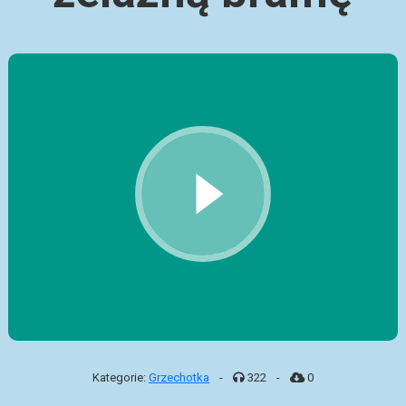
Kategorie:
Grzechotka
-
322
-
0