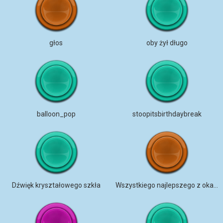
głos
oby żył długo
balloon_pop
stoopitsbirthdaybreak
Dźwięk kryształowego szkła
Wszystkiego najlepszego z okazji urodzin w jadalni