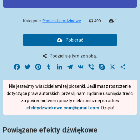
Kategorie:
Piosenki Urodzinowe
-
490
-
1
Pobierać
Podziel się tym ze sobą:
Facebook
Twitter
Pinterest
Tumblr
LinkedIn
Telegram
VK
Viber
Skype
X
Share
Nie jesteśmy właścicielami tej piosenki. Jeśli masz roszczenie
dotyczące praw autorskich, prześlij nam żądanie usunięcia treści
za pośrednictwem poczty elektronicznej na adres
efektydzwiekowe.com@gmail.com
. Dzięki!
Powiązane efekty dźwiękowe