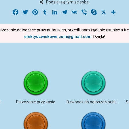
Podziel się tym ze sobą:
Facebook
Twitter
Pinterest
Tumblr
LinkedIn
Telegram
VK
Viber
Skype
X
Share
roszczenie dotyczące praw autorskich, prześlij nam żądanie usunięcia t
efektydzwiekowe.com@gmail.com
. Dzięki!
N
Piszczenie przy kasie
Dzwonek do ogłoszeń publicznych
S