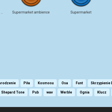
Sygnał dźwiękowy skanera rynku
Supermarket ambience
Supermarket
arodzenie
Piła
Kosmosu
Osa
Funt
Skrzypienie 
Shepard Tone
Pub
wav
Werble
Ognia
Klucz