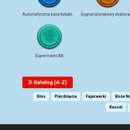
Automatyczna kasa fiskalna w japońskim supermarkecie
Supermarkt AB
Katalog (A-Z)
Głos
Pierdnięcie
Fajerwerki
Boże N
Kaszel