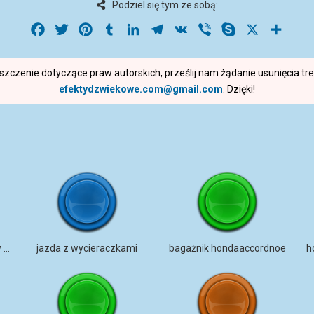
Podziel się tym ze sobą:
Facebook
Twitter
Pinterest
Tumblr
LinkedIn
Telegram
VK
Viber
Skype
X
Share
roszczenie dotyczące praw autorskich, prześlij nam żądanie usunięcia t
efektydzwiekowe.com@gmail.com
. Dzięki!
Samochód powolnej Hondy Civic DonFX
jazda z wycieraczkami
bagażnik hondaaccordnoe
h