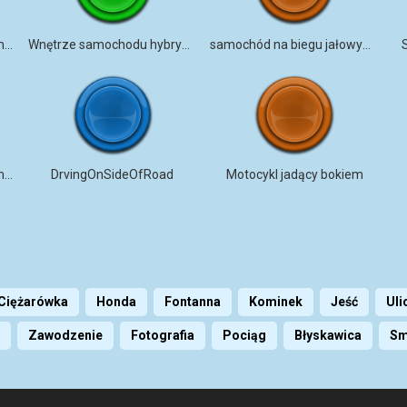
Jednocylindrowy wydech motocyklowy przez mikrofony kontaktowe
Wnętrze samochodu hybrydowego, gwiazda, jazda, stop
samochód na biegu jałowym z otwartą maską
Rozrusznik i obrotomierz motocykla
DrvingOnSideOfRoad
Motocykl jadący bokiem
Ciężarówka
Honda
Fontanna
Kominek
Jeść
Uli
Zawodzenie
Fotografia
Pociąg
Błyskawica
Sm