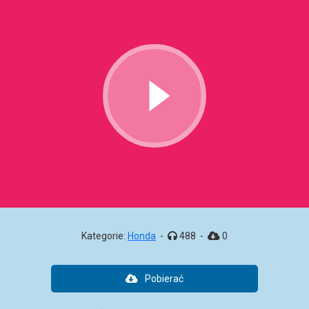
Kategorie:
Honda
-
488
-
0
Pobierać