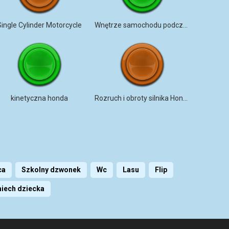
Single Cylinder Motorcycle
Wnętrze samochodu podczas jazdy drogą
kinetyczna honda
Rozruch i obroty silnika Hondy
ca
Szkolny dzwonek
Wc
Lasu
Flip
iech dziecka