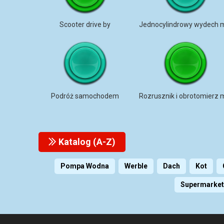
Scooter drive by
Podróż samochodem
Katalog (A-Z)
Pompa Wodna
Werble
Dach
Kot
Supermarket