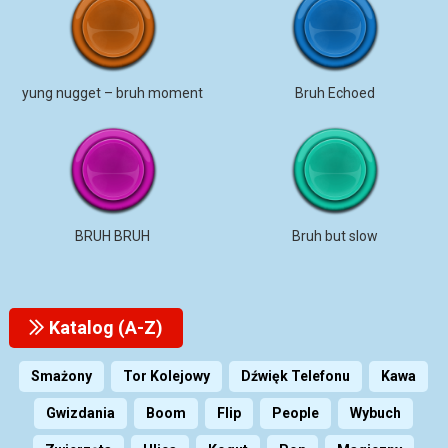
yung nugget – bruh moment
Bruh Echoed
BRUH BRUH
Bruh but slow
Katalog (A-Z)
Smażony
Tor Kolejowy
Dźwięk Telefonu
Kawa
Gwizdania
Boom
Flip
People
Wybuch