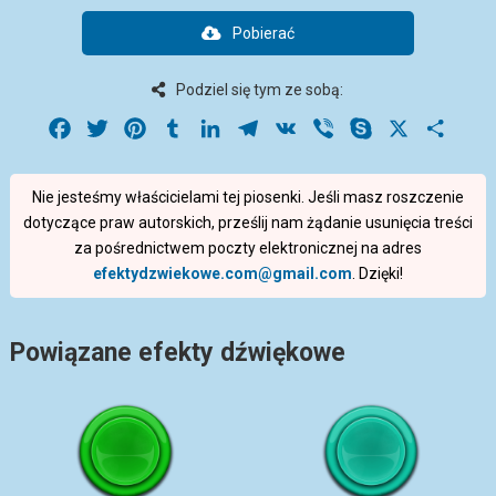
Pobierać
Podziel się tym ze sobą:
Facebook
Twitter
Pinterest
Tumblr
LinkedIn
Telegram
VK
Viber
Skype
X
Share
Nie jesteśmy właścicielami tej piosenki. Jeśli masz roszczenie
dotyczące praw autorskich, prześlij nam żądanie usunięcia treści
za pośrednictwem poczty elektronicznej na adres
efektydzwiekowe.com@gmail.com
. Dzięki!
Powiązane efekty dźwiękowe