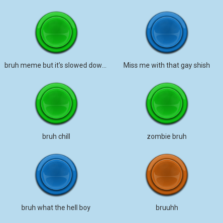
bruh meme but it’s slowed down 2x
Miss me with that gay shish
bruh chill
zombie bruh
bruh what the hell boy
bruuhh