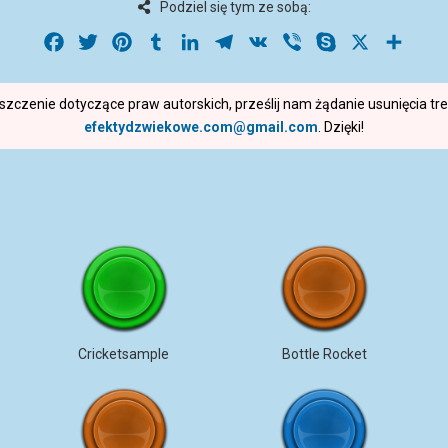
Podziel się tym ze sobą:
Facebook
Twitter
Pinterest
Tumblr
LinkedIn
Telegram
VK
Viber
Skype
X
Share
roszczenie dotyczące praw autorskich, prześlij nam żądanie usunięcia t
efektydzwiekowe.com@gmail.com
. Dzięki!
Cricketsample
Bottle Rocket