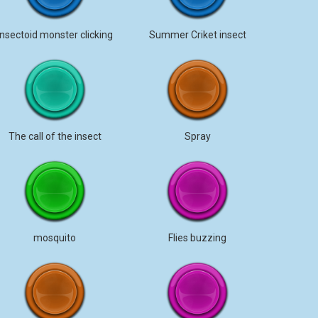
insectoid monster clicking
Summer Criket insect
The call of the insect
Spray
mosquito
Flies buzzing