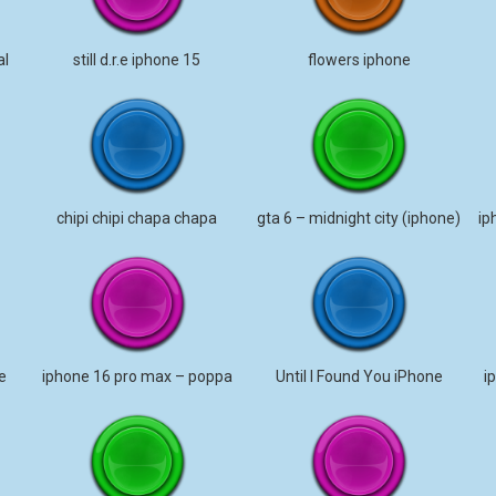
al
still d.r.e iphone 15
flowers iphone
chipi chipi chapa chapa
gta 6 – midnight city (iphone)
e
iphone 16 pro max – poppa
Until I Found You iPhone
i