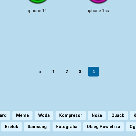
iphone 11
iphone 15s
«
1
2
3
4
ard
Meme
Woda
Kompresor
Noże
Quack
K
Brelok
Samsung
Fotografia
Obieg Powietrza
Og