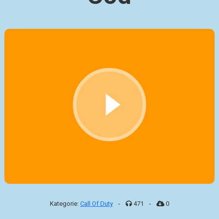
Kategorie:
Call Of Duty
-
471
-
0