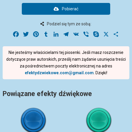
Pobierać
Podziel się tym ze sobą:
Facebook
Twitter
Pinterest
Tumblr
LinkedIn
Telegram
VK
Viber
Skype
X
Share
Nie jesteśmy właścicielami tej piosenki. Jeśli masz roszczenie
dotyczące praw autorskich, prześlij nam żądanie usunięcia treści
za pośrednictwem poczty elektronicznej na adres
efektydzwiekowe.com@gmail.com
. Dzięki!
Powiązane efekty dźwiękowe