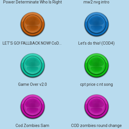
Power Determinate Who Is Right
mw2 nvg intro
LET’S GO! FALLBACK NOW! CoD Modern Warfare
Let’s do this! (COD4)
Game Over v2.0
cpt price c nt song
Cod Zombies Sam
COD zombies round change