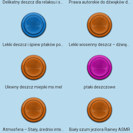
Delikatny deszcz dla relaksu i snu
Prawa autorskie do dźwięków deszczu
Lekki deszcz i śpiew ptaków pod parasolem
Lekki wiosenny deszcz – dźwięki natury
Ulewny deszcz miejski ms mel
ptaki deszczowe
Atmosfera – Stały, średnio intensywny opad deszczu na metalowy dach
Biały szum jeziora Rainey ASMR