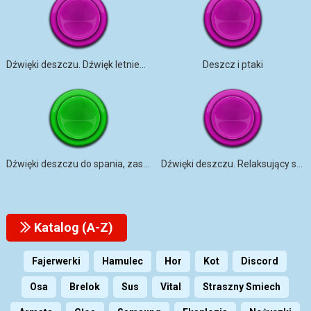
Dźwięki deszczu. Dźwięk letniego deszczu
Deszcz i ptaki
Dźwięki deszczu do spania, zasypiaj przy deszczu w nocy
Dźwięki deszczu. Relaksujący szum i dźwięk letniego deszczu
Katalog (A-Z)
Fajerwerki
Hamulec
Hor
Kot
Discord
Osa
Brelok
Sus
Vital
Straszny Smiech