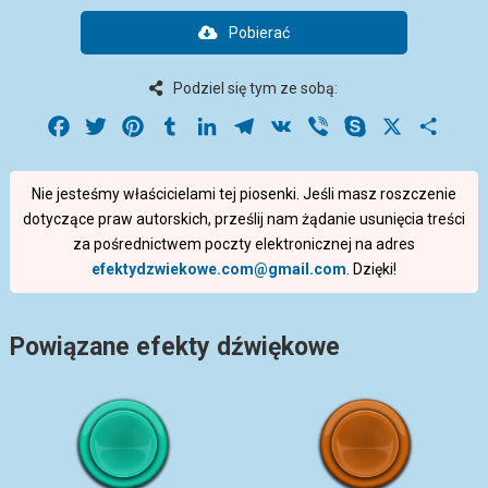
Pobierać
Podziel się tym ze sobą:
Facebook
Twitter
Pinterest
Tumblr
LinkedIn
Telegram
VK
Viber
Skype
X
Share
Nie jesteśmy właścicielami tej piosenki. Jeśli masz roszczenie
dotyczące praw autorskich, prześlij nam żądanie usunięcia treści
za pośrednictwem poczty elektronicznej na adres
efektydzwiekowe.com@gmail.com
. Dzięki!
Powiązane efekty dźwiękowe