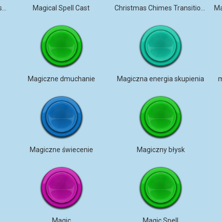
Fantastyczny, intensywny, szybki
Magical Spell Cast
Christmas Chimes Transitions
Magiczne dmuchanie
Magiczna energia skupienia
m
Magiczne świecenie
Magiczny błysk
Magic
Magic Spell