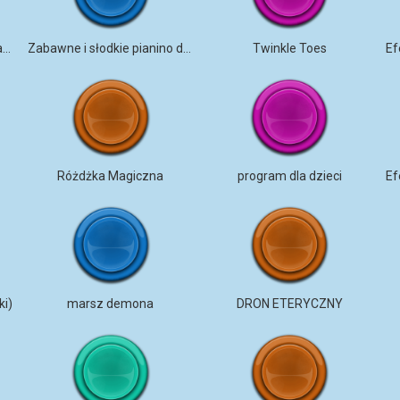
Elementarny Magiczny Czar Wpływ Wychodzący
Zabawne i słodkie pianino dla dzieci – LOOP
Twinkle Toes
Różdżka Magiczna
program dla dzieci
ki)
marsz demona
DRON ETERYCZNY