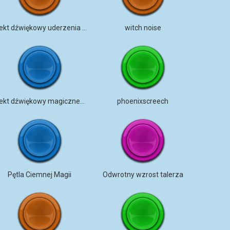
Efekt dźwiękowy uderzenia magicznego zaklęcia
witch noise
Efekt dźwiękowy magicznego strzału
phoenixscreech
Pętla Ciemnej Magii
Odwrotny wzrost talerza