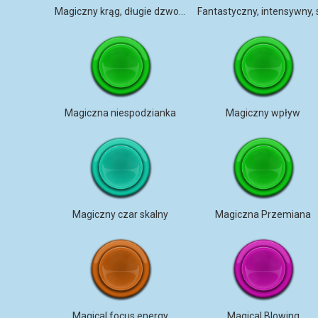
Magiczny krąg, długie dzwonienie SFX
Magiczna niespodzianka
Magiczny wpływ
Magiczny czar skalny
Magiczna Przemiana
Magical focus energy
Magical Blowing