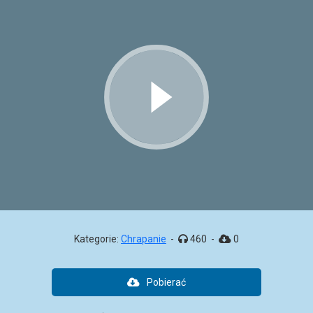
Kategorie:
Chrapanie
-
460
-
0
Pobierać