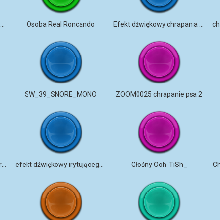
Mężczyzna głośno chrapie w samolocie z Szanghaju do Pekinu
Osoba Real Roncando
Efekt dźwiękowy chrapania | Głęboki sen oddechowy
SW_39_SNORE_MONO
ZOOM0025 chrapanie psa 2
chrapanie dziecko lata nagranie terenowe
efekt dźwiękowy irytującego chrapania
Głośny Ooh-TiSh_
Ch