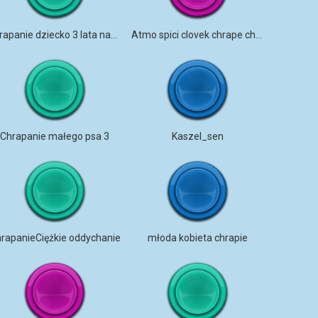
chrapanie dziecko 3 lata nagranie terenowe
Atmo spici clovek chrape chrapanie zdenecek
Chrapanie małego psa 3
Kaszel_sen
rapanieCiężkie oddychanie
młoda kobieta chrapie