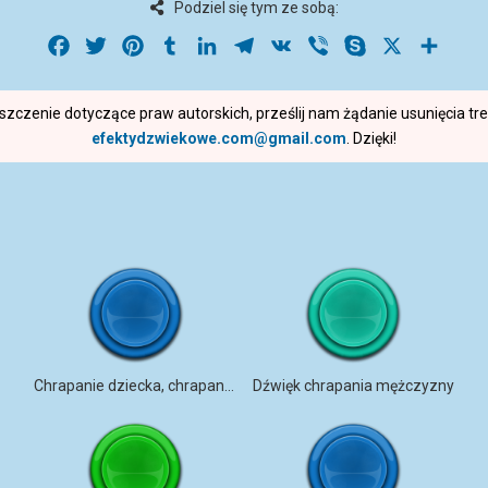
Podziel się tym ze sobą:
Facebook
Twitter
Pinterest
Tumblr
LinkedIn
Telegram
VK
Viber
Skype
X
Share
roszczenie dotyczące praw autorskich, prześlij nam żądanie usunięcia t
efektydzwiekowe.com@gmail.com
. Dzięki!
Chrapanie dziecka, chrapanie, sen, oddychanie
Dźwięk chrapania mężczyzny