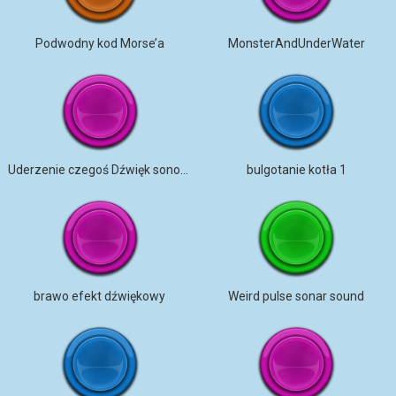
Podwodny kod Morse’a
MonsterAndUnderWater
Uderzenie czegoś Dźwięk sonor echo fx
bulgotanie kotła 1
brawo efekt dźwiękowy
Weird pulse sonar sound