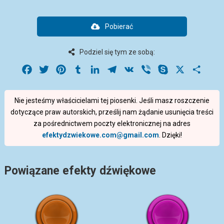
Pobierać
Podziel się tym ze sobą:
Facebook
Twitter
Pinterest
Tumblr
LinkedIn
Telegram
VK
Viber
Skype
X
Share
Nie jesteśmy właścicielami tej piosenki. Jeśli masz roszczenie
dotyczące praw autorskich, prześlij nam żądanie usunięcia treści
za pośrednictwem poczty elektronicznej na adres
efektydzwiekowe.com@gmail.com
. Dzięki!
Powiązane efekty dźwiękowe