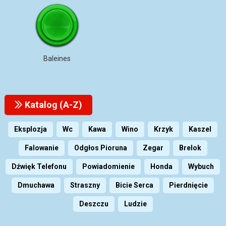
Baleines
Katalog (A-Z)
Eksplozja
Wc
Kawa
Wino
Krzyk
Kaszel
Falowanie
Odgłos Pioruna
Zegar
Brelok
Dźwięk Telefonu
Powiadomienie
Honda
Wybuch
Dmuchawa
Straszny
Bicie Serca
Pierdnięcie
Deszczu
Ludzie