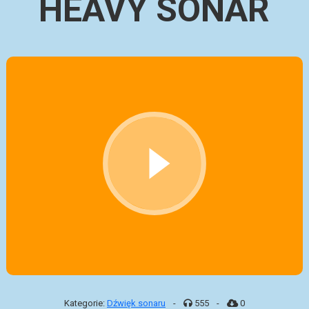
HEAVY SONAR
Kategorie:
Dźwięk sonaru
-
555
-
0