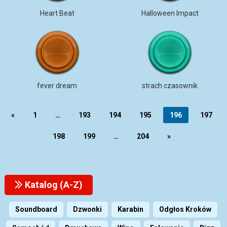
Heart Beat
Halloween Impact
fever dream
strach czasownik
«
1
…
193
194
195
196
197
198
199
…
204
»
Katalog (A-Z)
Soundboard
Dzwonki
Karabin
Odgłos Kroków