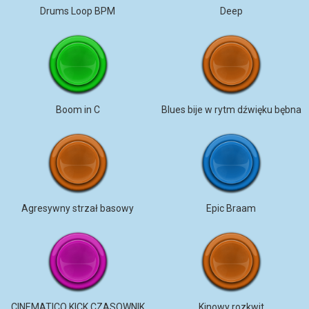
Drums Loop BPM
Deep
Boom in C
Blues bije w rytm dźwięku bębna
Agresywny strzał basowy
Epic Braam
CINEMATICO KICK CZASOWNIK
Kinowy rozkwit