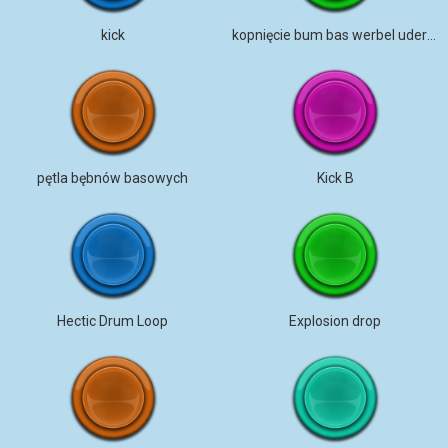
kick
kopnięcie bum bas werbel uderzenie hi-haty roll
pętla bębnów basowych
Kick B
Hectic Drum Loop
Explosion drop