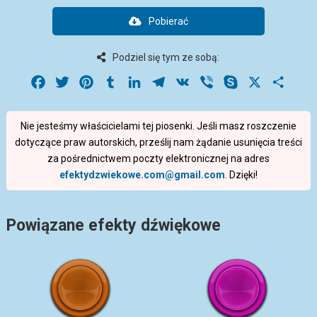
Pobierać
Podziel się tym ze sobą:
Facebook
Twitter
Pinterest
Tumblr
LinkedIn
Telegram
VK
Viber
Skype
X
Share
Nie jesteśmy właścicielami tej piosenki. Jeśli masz roszczenie
dotyczące praw autorskich, prześlij nam żądanie usunięcia treści
za pośrednictwem poczty elektronicznej na adres
efektydzwiekowe.com@gmail.com
. Dzięki!
Powiązane efekty dźwiękowe