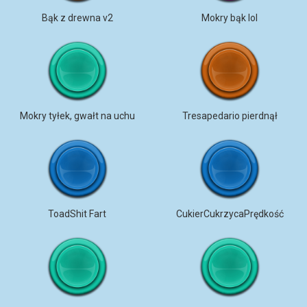
Bąk z drewna v2
Mokry bąk lol
Mokry tyłek, gwałt na uchu
Tresapedario pierdnął
ToadShit Fart
CukierCukrzycaPrędkość