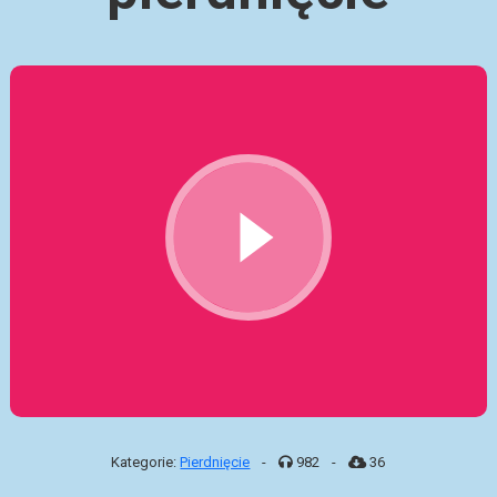
Kategorie:
Pierdnięcie
-
982
-
36