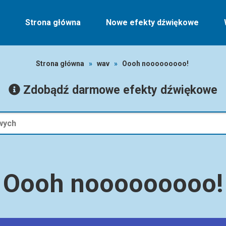
Strona główna
Nowe efekty dźwiękowe
Strona główna
»
wav
»
Oooh nooooooooo!
Zdobądź darmowe efekty dźwiękowe
Oooh nooooooooo!