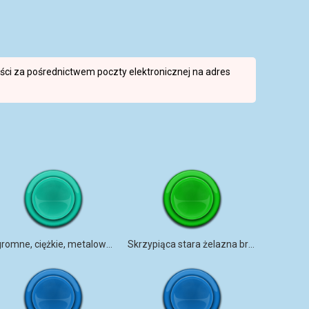
reści za pośrednictwem poczty elektronicznej na adres
Ogromne, ciężkie, metalowe drzwi huśtające się
Skrzypiąca stara żelazna brama