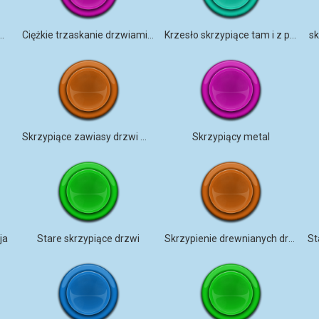
łówna Creaking Wood
Ciężkie trzaskanie drzwiami piwnicy
Krzesło skrzypiące tam i z powrotem
sk
Skrzypiące zawiasy drzwi metalowych
Skrzypiący metal
ja
Stare skrzypiące drzwi
Skrzypienie drewnianych drzwi