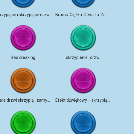
rzypiące i skrzypiące drzwi
Brama-Ciężka-Otwarta-Zamknięta-WAV
Bed creaking
skrzypienie_drzwi
Stare drzwi skrzypią i zamykają się
Efekt dźwiękowy – skrzypiące drzwi