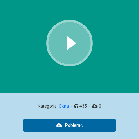
Kategorie:
Okna
-
435
-
0
Pobierać