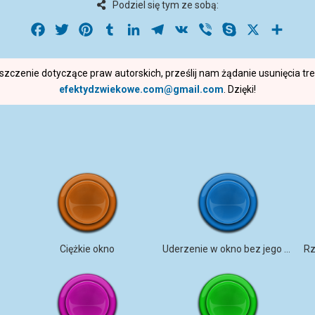
Podziel się tym ze sobą:
Facebook
Twitter
Pinterest
Tumblr
LinkedIn
Telegram
VK
Viber
Skype
X
Share
roszczenie dotyczące praw autorskich, prześlij nam żądanie usunięcia t
efektydzwiekowe.com@gmail.com
. Dzięki!
Ciężkie okno
Uderzenie w okno bez jego rozbicia