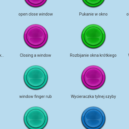
open close window
Pukanie w okno
o
Dźwięki deszczu otwarte okno
Closing a window
Rozbijanie okna krótkiego
window finger rub
Wycieraczka tylnej szyby