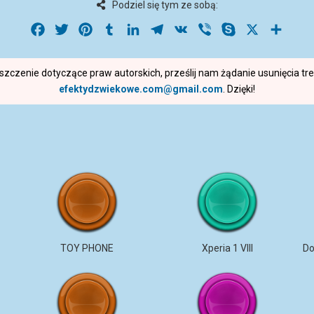
Podziel się tym ze sobą:
Facebook
Twitter
Pinterest
Tumblr
LinkedIn
Telegram
VK
Viber
Skype
X
Share
roszczenie dotyczące praw autorskich, prześlij nam żądanie usunięcia t
efektydzwiekowe.com@gmail.com
. Dzięki!
TOY PHONE
Xperia 1 VIII