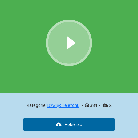
Kategorie:
Dźwięk Telefonu
-
384
-
2
Pobierać