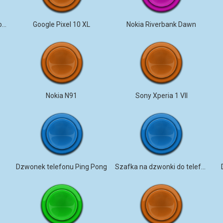
Chinese Phonk – Midu Echoing (Marimba)
Google Pixel 10 XL
Nokia Riverbank Dawn
Nokia N91
Sony Xperia 1 VII
Dzwonek telefonu Ping Pong
Szafka na dzwonki do telefonu