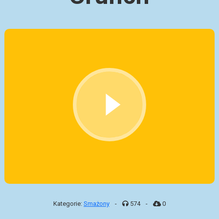
Kategorie:
Smażony
-
574
-
0