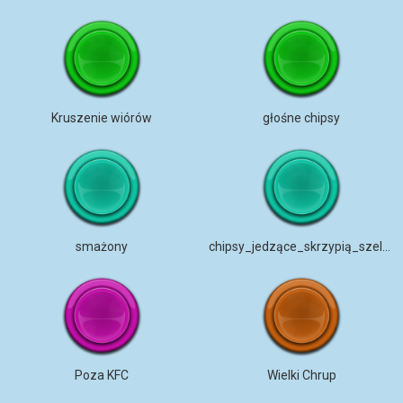
Kruszenie wiórów
głośne chipsy
smażony
chipsy_jedzące_skrzypią_szelest_opakowania
Poza KFC
Wielki Chrup