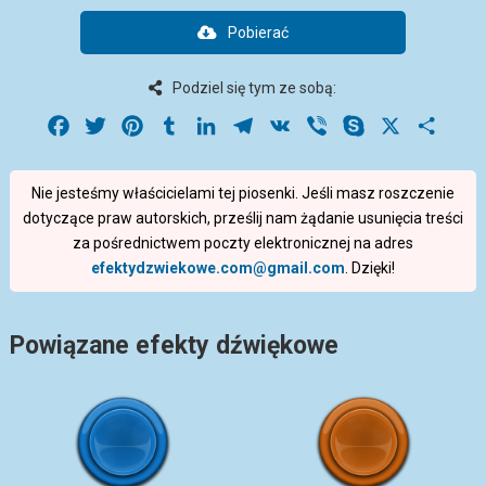
Pobierać
Podziel się tym ze sobą:
Facebook
Twitter
Pinterest
Tumblr
LinkedIn
Telegram
VK
Viber
Skype
X
Share
Nie jesteśmy właścicielami tej piosenki. Jeśli masz roszczenie
dotyczące praw autorskich, prześlij nam żądanie usunięcia treści
za pośrednictwem poczty elektronicznej na adres
efektydzwiekowe.com@gmail.com
. Dzięki!
Powiązane efekty dźwiękowe