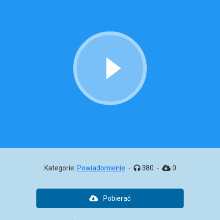
Kategorie:
Powiadomienie
-
380
-
0
Pobierać