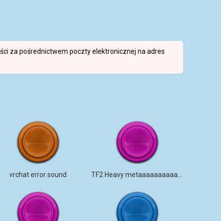
reści za pośrednictwem poczty elektronicznej na adres
vrchat error sound
TF2 Heavy metaaaaaaaaaaaaaa