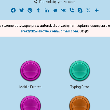
Podziel się tym ze sobą:
Facebook
Twitter
Pinterest
Tumblr
LinkedIn
Telegram
VK
Viber
Skype
X
Share
roszczenie dotyczące praw autorskich, prześlij nam żądanie usunięcia t
efektydzwiekowe.com@gmail.com
. Dzięki!
Makila Errores
Typing Error