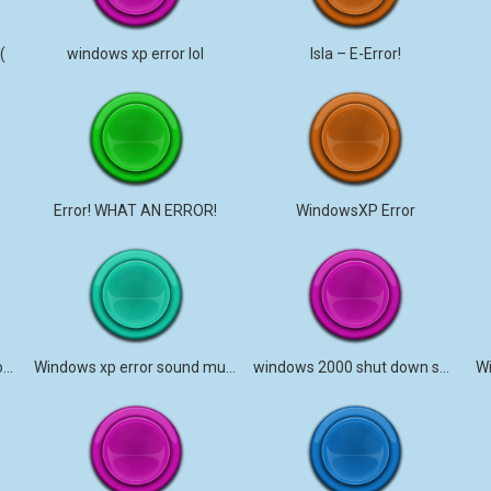
(
windows xp error lol
Isla – E-Error!
Error! WHAT AN ERROR!
WindowsXP Error
microsoft windows error sound effect
Windows xp error sound music
windows 2000 shut down sound
W