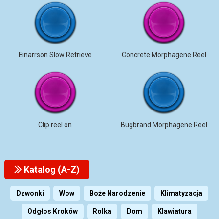
Einarrson Slow Retrieve
Concrete Morphagene Reel
Clip reel on
Bugbrand Morphagene Reel
Katalog (A-Z)
Dzwonki
Wow
Boże Narodzenie
Klimatyzacja
Odgłos Kroków
Rolka
Dom
Klawiatura