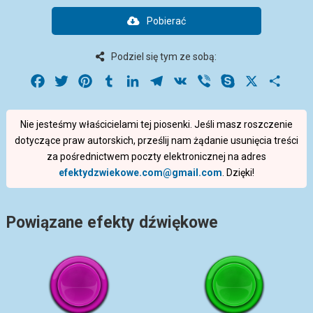
Pobierać
Podziel się tym ze sobą:
Facebook
Twitter
Pinterest
Tumblr
LinkedIn
Telegram
VK
Viber
Skype
X
Share
Nie jesteśmy właścicielami tej piosenki. Jeśli masz roszczenie
dotyczące praw autorskich, prześlij nam żądanie usunięcia treści
za pośrednictwem poczty elektronicznej na adres
efektydzwiekowe.com@gmail.com
. Dzięki!
Powiązane efekty dźwiękowe