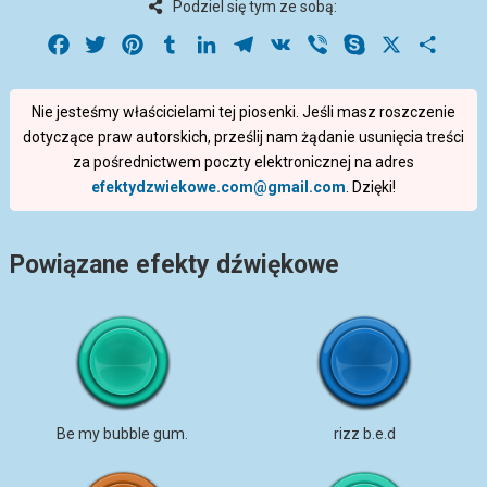
Podziel się tym ze sobą:
Facebook
Twitter
Pinterest
Tumblr
LinkedIn
Telegram
VK
Viber
Skype
X
Share
Nie jesteśmy właścicielami tej piosenki. Jeśli masz roszczenie
dotyczące praw autorskich, prześlij nam żądanie usunięcia treści
za pośrednictwem poczty elektronicznej na adres
efektydzwiekowe.com@gmail.com
. Dzięki!
Powiązane efekty dźwiękowe
Be my bubble gum.
rizz b.e.d