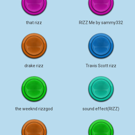
that rizz
RIZZ Me by sammy332
drake rizz
Travis Scott rizz
the weeknd rizzgod
sound effect(RIZZ)