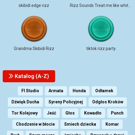
skibidi edge rizz
Rizz Sounds Treat me like white T
Grandma Skibidi Rizz
tiktok rizz party
Katalog (A-Z)
Fl Studio
Armata
Honda
Odłamek
Dźwięk Ducha
Syreny Policyjnej
Odgłos Kroków
Tor Kolejowy
Jeść
Głos
Kowadło
Punch
Chodzenie w błocie
Smiech dziecka
Komar