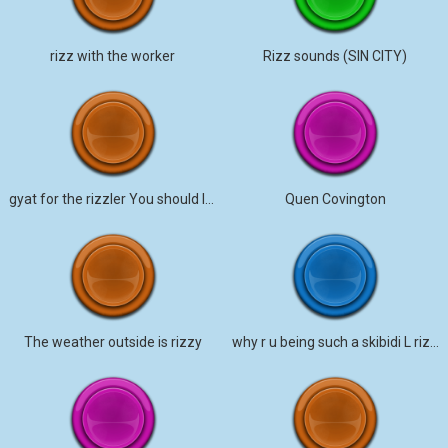
rizz with the worker
Rizz sounds (SIN CITY)
gyat for the rizzler You should listen.
Quen Covington
The weather outside is rizzy
why r u being such a skibidi L rizz gyatt