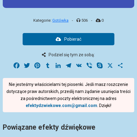
Kategorie:
Gotówka
-
506
-
0
Pobierać
Podziel się tym ze sobą:
Facebook
Twitter
Pinterest
Tumblr
LinkedIn
Telegram
VK
Viber
Skype
X
Share
Nie jesteśmy właścicielami tej piosenki. Jeśli masz roszczenie
dotyczące praw autorskich, prześlij nam żądanie usunięcia treści
za pośrednictwem poczty elektronicznej na adres
efektydzwiekowe.com@gmail.com
. Dzięki!
Powiązane efekty dźwiękowe