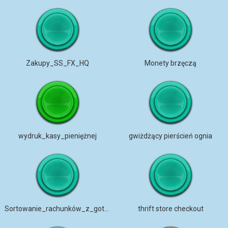
Zakupy_SS_FX_HQ
Monety brzęczą
wydruk_kasy_pieniężnej
gwiżdżący pierścień ognia
Sortowanie_rachunków_z_gotówką
thrift store checkout