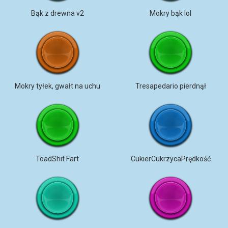
Bąk z drewna v2
Mokry bąk lol
Mokry tyłek, gwałt na uchu
Tresapedario pierdnął
ToadShit Fart
CukierCukrzycaPrędkość