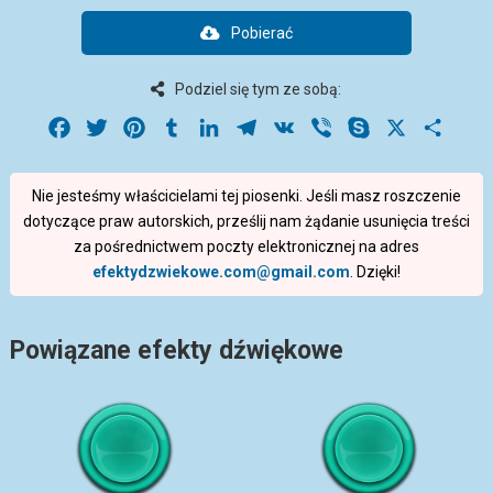
Pobierać
Podziel się tym ze sobą:
Facebook
Twitter
Pinterest
Tumblr
LinkedIn
Telegram
VK
Viber
Skype
X
Share
Nie jesteśmy właścicielami tej piosenki. Jeśli masz roszczenie
dotyczące praw autorskich, prześlij nam żądanie usunięcia treści
za pośrednictwem poczty elektronicznej na adres
efektydzwiekowe.com@gmail.com
. Dzięki!
Powiązane efekty dźwiękowe