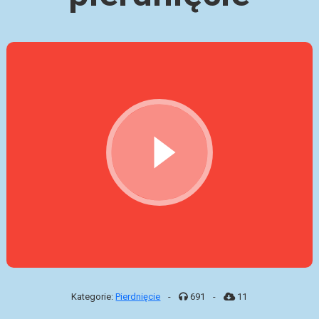
Kategorie:
Pierdnięcie
-
691
-
11