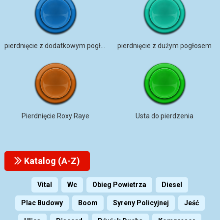
pierdnięcie z dodatkowym pogłosem
pierdnięcie z dużym pogłosem
Pierdnięcie Roxy Raye
Usta do pierdzenia
Katalog (A-Z)
Vital
Wc
Obieg Powietrza
Diesel
Plac Budowy
Boom
Syreny Policyjnej
Jeść