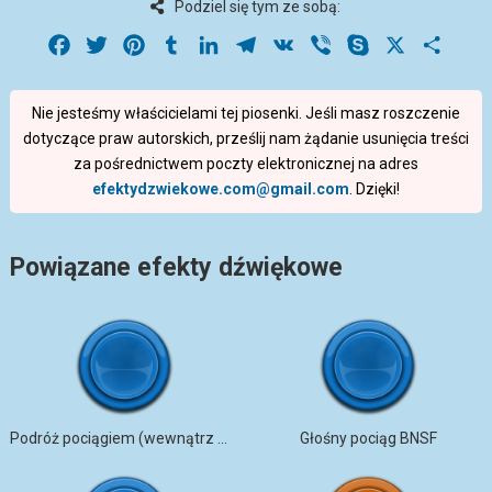
Podziel się tym ze sobą:
Facebook
Twitter
Pinterest
Tumblr
LinkedIn
Telegram
VK
Viber
Skype
X
Share
Nie jesteśmy właścicielami tej piosenki. Jeśli masz roszczenie
dotyczące praw autorskich, prześlij nam żądanie usunięcia treści
za pośrednictwem poczty elektronicznej na adres
efektydzwiekowe.com@gmail.com
. Dzięki!
Powiązane efekty dźwiękowe
Podróż pociągiem (wewnątrz wagonu)
Głośny pociąg BNSF