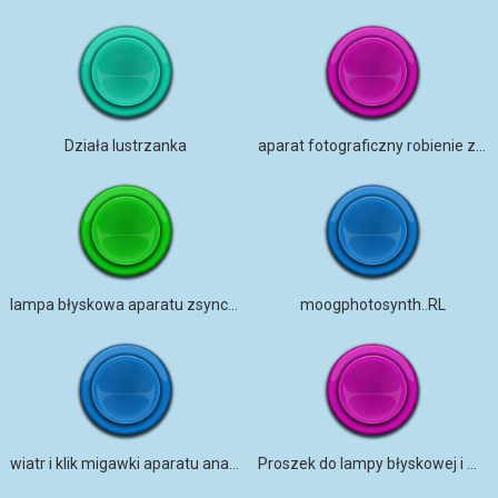
Działa lustrzanka
aparat fotograficzny robienie zdjęć – typ
lampa błyskowa aparatu zsynchronizowana
moogphotosynth..RL
wiatr i klik migawki aparatu analogowego
Proszek do lampy błyskowej i migawki Vintage Camera