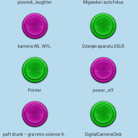
picsnick_laughter
Migawka i autofokus
kamera WŁ. WYŁ.
Dźwięki aparatu DSLR
Printer
power_off
paft drunk – gra retro science fiction
DigitalCameraClick