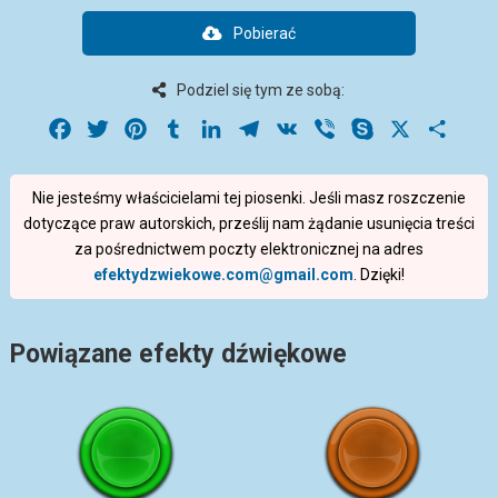
Pobierać
Podziel się tym ze sobą:
Facebook
Twitter
Pinterest
Tumblr
LinkedIn
Telegram
VK
Viber
Skype
X
Share
Nie jesteśmy właścicielami tej piosenki. Jeśli masz roszczenie
dotyczące praw autorskich, prześlij nam żądanie usunięcia treści
za pośrednictwem poczty elektronicznej na adres
efektydzwiekowe.com@gmail.com
. Dzięki!
Powiązane efekty dźwiękowe