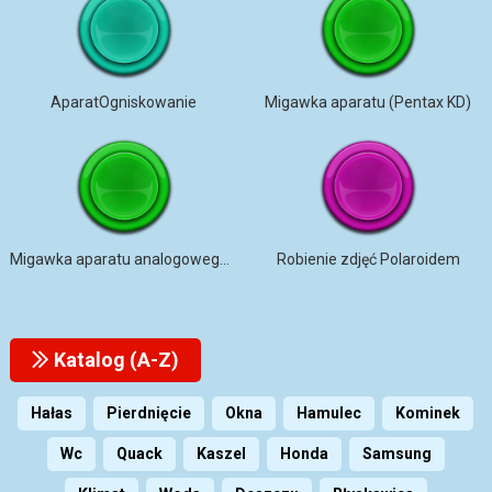
AparatOgniskowanie
Migawka aparatu (Pentax KD)
Migawka aparatu analogowego SLR
Robienie zdjęć Polaroidem
Katalog (A-Z)
Hałas
Pierdnięcie
Okna
Hamulec
Kominek
Wc
Quack
Kaszel
Honda
Samsung