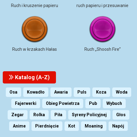
Ruch i kruszenie papieru
ruch papieru i przesuwanie
Ruch w krzakach Hałas
Ruch „Shoosh Fire”
Katalog (A-Z)
Osa
Kowadło
Awaria
Puls
Koza
Woda
Fajerwerki
Obieg Powietrza
Pub
Wybuch
Zegar
Rolka
Piła
Syreny Policyjnej
Głos
Anime
Pierdnięcie
Kot
Moaning
Napój