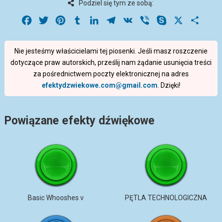
Podziel się tym ze sobą:
Facebook
Twitter
Pinterest
Tumblr
LinkedIn
Telegram
VK
Viber
Skype
X
Share
Nie jesteśmy właścicielami tej piosenki. Jeśli masz roszczenie
dotyczące praw autorskich, prześlij nam żądanie usunięcia treści
za pośrednictwem poczty elektronicznej na adres
efektydzwiekowe.com@gmail.com
. Dzięki!
Powiązane efekty dźwiękowe
Basic Whooshes v
PĘTLA TECHNOLOGICZNA