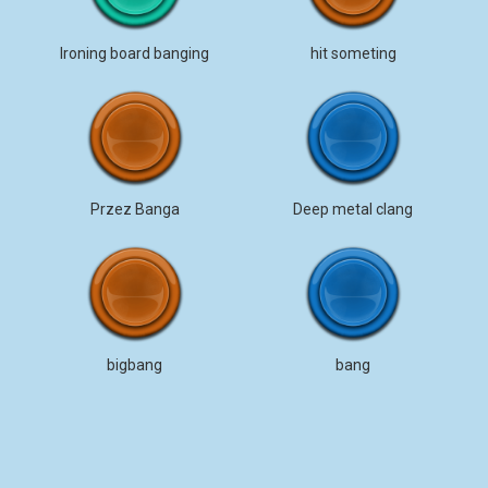
Ironing board banging
hit someting
Przez Banga
Deep metal clang
bigbang
bang