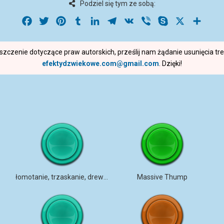
Podziel się tym ze sobą:
Facebook
Twitter
Pinterest
Tumblr
LinkedIn
Telegram
VK
Viber
Skype
X
Share
roszczenie dotyczące praw autorskich, prześlij nam żądanie usunięcia t
efektydzwiekowe.com@gmail.com
. Dzięki!
łomotanie, trzaskanie, drewniane drzwi, blisko, z daleka, mono, KMRi
Massive Thump