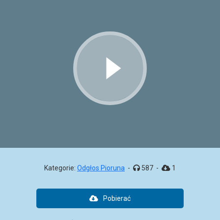
Kategorie:
Odgłos Pioruna
-
587
-
1
Pobierać