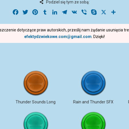
Podziel się tym ze sobą:
Facebook
Twitter
Pinterest
Tumblr
LinkedIn
Telegram
VK
Viber
Skype
X
Share
roszczenie dotyczące praw autorskich, prześlij nam żądanie usunięcia t
efektydzwiekowe.com@gmail.com
. Dzięki!
Thunder Sounds Long
Rain and Thunder SFX