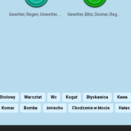
Gewitter, Regen, Unwetter, Donner, Berlin, morning of ..
Gewitter, Blitz, Donner, Regen, Wind
Stołowy
Warsztat
Wc
Kogut
Błyskawica
Kawa
Komar
Bomba
śmiechu
Chodzenie w błocie
Hałas