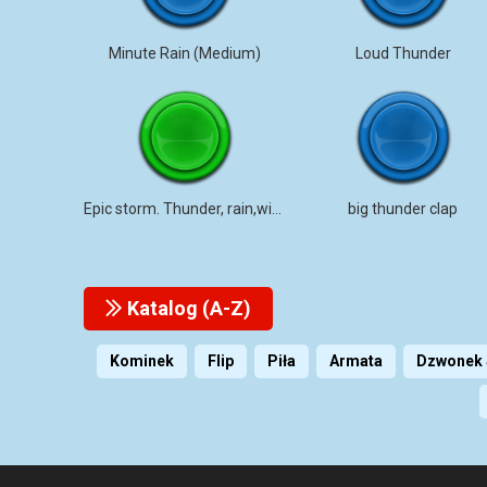
Minute Rain (Medium)
Loud Thunder
Epic storm. Thunder, rain,wind,waves. (no loops)
big thunder clap
Katalog (A-Z)
Kominek
Flip
Piła
Armata
Dzwonek 