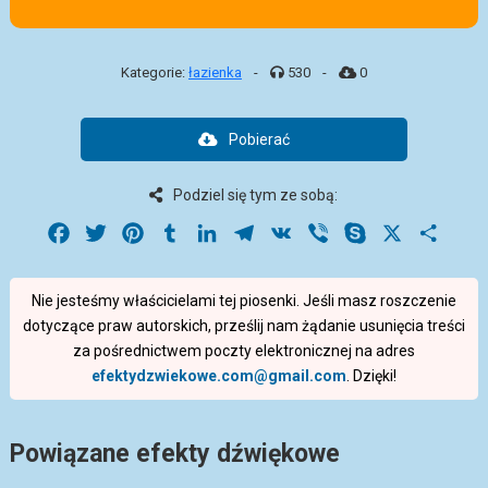
Kategorie:
łazienka
-
530
-
0
Pobierać
Podziel się tym ze sobą:
Facebook
Twitter
Pinterest
Tumblr
LinkedIn
Telegram
VK
Viber
Skype
X
Share
Nie jesteśmy właścicielami tej piosenki. Jeśli masz roszczenie
dotyczące praw autorskich, prześlij nam żądanie usunięcia treści
za pośrednictwem poczty elektronicznej na adres
efektydzwiekowe.com@gmail.com
. Dzięki!
Powiązane efekty dźwiękowe