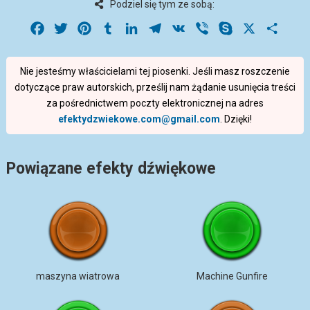
Podziel się tym ze sobą:
Facebook
Twitter
Pinterest
Tumblr
LinkedIn
Telegram
VK
Viber
Skype
X
Share
Nie jesteśmy właścicielami tej piosenki. Jeśli masz roszczenie
dotyczące praw autorskich, prześlij nam żądanie usunięcia treści
za pośrednictwem poczty elektronicznej na adres
efektydzwiekowe.com@gmail.com
. Dzięki!
Powiązane efekty dźwiękowe
maszyna wiatrowa
Machine Gunfire