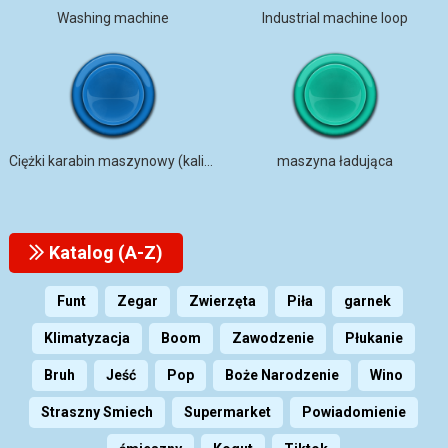
Washing machine
Industrial machine loop
Ciężki karabin maszynowy (kaliber .)
maszyna ładująca
Katalog (A-Z)
Funt
Zegar
Zwierzęta
Piła
garnek
Klimatyzacja
Boom
Zawodzenie
Płukanie
Bruh
Jeść
Pop
Boże Narodzenie
Wino
Straszny Smiech
Supermarket
Powiadomienie