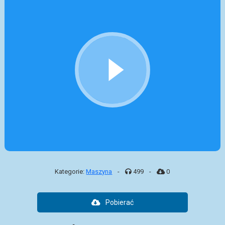
Kategorie:
Maszyna
-
499
-
0
Pobierać